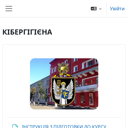
Перейти до головного вмісту
Увійти
Бокова панель
КІБЕРГІГІЄНА
ІНСТРУКЦІЯ З ПІДГОТОВКИ ДО КУРСУ